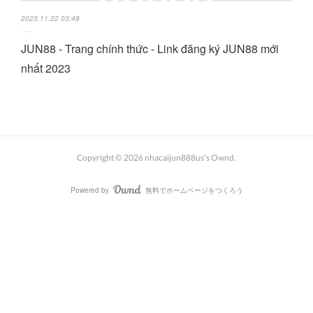
2023.11.22 03:48
JUN88 - Trang chính thức - Link đăng ký JUN88 mới
nhất 2023
Copyright ©
2026
nhacaijun888us's Ownd
.
Powered by
無料でホームページをつくろう
AmebaOwnd
フォロー